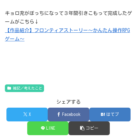
キョロ充がぼっちになって３年間引きこもって完成したゲ
ームがこちら↓
【作品紹介】フロンティアストーリー〜かんたん操作RPG
ゲーム〜
雑記／考えたこと
シェアする
X
Facebook
はてブ
LINE
コピー