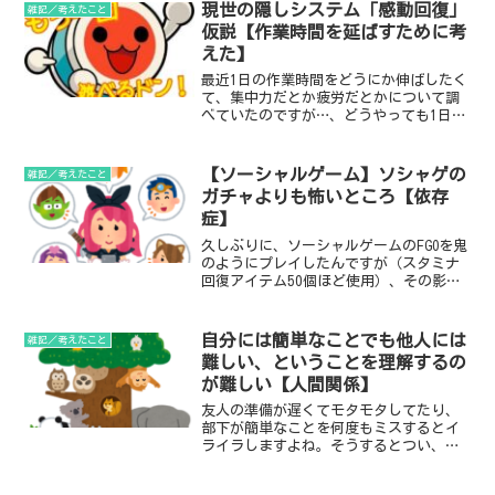
グ更新も進められるはずだと考えていま
現世の隠しシステム「感動回復」
雑記／考えたこと
した。でも実際は違いま...
仮説【作業時間を延ばすために考
えた】
最近1日の作業時間をどうにか伸ばしたく
て、集中力だとか疲労だとかについて調
べていたのですが…、どうやっても1日6
時間の壁が超えられれないのです。そこ
で色々と調べた結果、自分の作業に感動
していくことで作業時間を伸ばせるので
【ソーシャルゲーム】ソシャゲの
雑記／考えたこと
はないかという仮説を発見しました。
ガチャよりも怖いところ【依存
症】
久しぶりに、ソーシャルゲームのFGOを鬼
のようにプレイしたんですが（スタミナ
回復アイテム50個ほど使用）、その影響
で、その後２日感何も作業ができません
でした。 強いキャラを育てるのに必要だ
ったので、それ自体はいいのですが、こ
自分には簡単なことでも他人には
雑記／考えたこと
の「キャラを育てる」プロセスが脳内物
難しい、ということを理解するの
質を使いすぎて無気力を誘発するのでは
が難しい【人間関係】
ないかと思いました。
友人の準備が遅くてモタモタしてたり、
部下が簡単なことを何度もミスするとイ
ライラしますよね。そうするとつい、怒
ってしまうことあると思います。 自分は
要領よく準備ができたり、仕事を簡単に