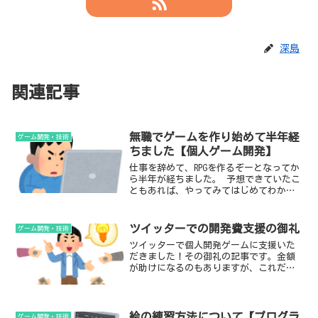
深島
関連記事
無職でゲームを作り始めて半年経
ゲーム開発・技術
ちました【個人ゲーム開発】
仕事を辞めて、RPGを作るぞーとなってか
ら半年が経ちました。 予想できていたこ
ともあれば、やってみてはじめてわかっ
たこともありますのでここに記します。
人間は一人で何ヶ月も作業するようには
できていません、狂人の領域だと思いま
ツイッターでの開発費支援の御礼
ゲーム開発・技術
す。 なぜ孤独かというと、個人制作の場
ツイッターで個人開発ゲームに支援いた
合、目的も内容も誰とも共有されないた
だきました！その御礼の記事です。金額
めです。
が助けになるのもありますが、これだけ
の方が応援してくださるという事実に励
まされます。 総計43名の方に、総額
273,000円、ご支援頂きました(19/03/04
更新)。素材のクオリティアップと日々の
絵の練習方法について【プログラ
ゲーム開発・技術