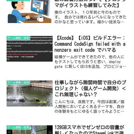
食費に使わせて頂きます！まだなんの実
マがイラストも練習してみた】
績もない内にこれだけの応援を頂いたこ
僕のイラスト、１０年前と今のもので
と、胸に刻みます。
す。 自分では見れるレベルになってきた
のかなと思っています。細かい技法なん
かはとてもじゃないけど、人に伝えるレ
ベルではないので、個人的にどうしてき
たかを書きます。半分読み物的なもので
【Xcode】【iOS】ビルドエラー：
ゲーム開発・技術
す。このブログの記事は全部そうです
Command CodeSign failed with a
が・・。
nonzero exit code でハマる
結構ゲームができてきたので、他の人に
もテストしてもらおうと思い、deploy
gate に新しくUDIDを追加、プロビジョニ
ングプロファイルを作り直したら、表題
のエラーで archive が失敗するように
なりました。 かなり悩んだので、誰かの
仕事しながら隙間時間で自分のプ
ゲーム開発・技術
助けになればと思いメモを残します。
ロジェクト（個人ゲーム開発）＜
これ無理じゃない？
こんにちは、深島です。今回は副業／個
人開発においてよくあるテーマを、自分
の体験をもとにゆるく語ってみようと思
います。「仕事をしながら、自分のゲー
ムを夜や休日に作る」──多くの人が一
度は思うこの夢。かくいう僕も、2年前か
128GBスマホでゼンゼロの容量が
ゲーム開発・技術
らそれを実践しようと動...
厳しくなったのでSteamLinkで遊